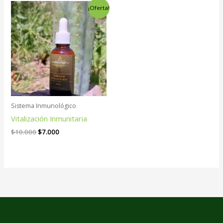
El
El
¡Oferta!
precio
precio
original
actual
era:
es:
$10.000.
$7.000.
Sistema Inmunológico
Vitalización Inmunitaria
$
10.000
$
7.000